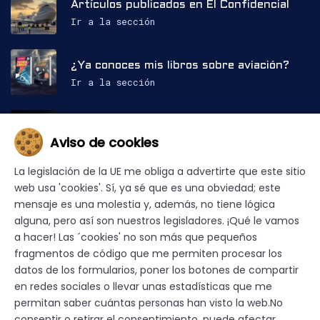
Artículos publicados en El Confidencial
Ir a la sección
¿Ya conoces mis libros sobre aviación?
Ir a la sección
Mis apariciones en prensa y medios
Aviso de cookies
Ir a la sección
La legislación de la UE me obliga a advertirte que este sitio
web usa 'cookies'. Sí, ya sé que es una obviedad; este
mensaje es una molestia y, además, no tiene lógica
alguna, pero así son nuestros legisladores. ¡Qué le vamos
Web desarrollada y © 2023-2026 Pedro Carvalho —
a hacer! Las ´cookies' no son más que pequeños
Todos los derechos reservados.
fragmentos de código que me permiten procesar los
De conformidad con lo previsto en el artículo 67.3
datos de los formularios, poner los botones de compartir
del Real Decreto - ley 24/2021, de 2 de noviembre,
en redes sociales o llevar unas estadísticas que me
la reproducción y utilización de las obras y otras
prestaciones disponibles en este portal web mediante
permitan saber cuántas personas han visto la web.No
técnicas de minería de textos y datos, u otros
consentir o retirar el consentimiento, puede afectar