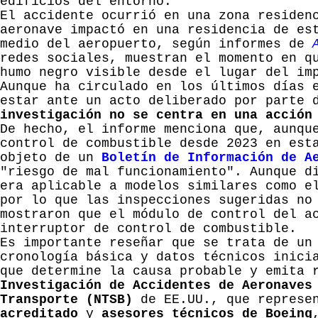
edificios del entorno.
El accidente ocurrió en una zona residen
aeronave impactó en una residencia de es
medio del aeropuerto, según informes de
redes sociales, muestran el momento en q
humo negro visible desde el lugar del im
Aunque ha circulado en los últimos días 
estar ante un acto deliberado por parte 
investigación no se centra en una acción
De hecho, el informe menciona que, aunqu
control de combustible desde 2023 en est
objeto de un
Boletín de Información de A
"riesgo de mal funcionamiento". Aunque d
era aplicable a modelos similares como e
por lo que las inspecciones sugeridas no
mostraron que el módulo de control del a
interruptor de control de combustible.
Es importante reseñar que
se trata de un
cronología básica y datos técnicos inici
que determine la causa probable y emita 
Investigación de Accidentes de Aeronaves
Transporte (NTSB)
de EE.UU., que represen
acreditado
y
asesores técnicos de Boeing