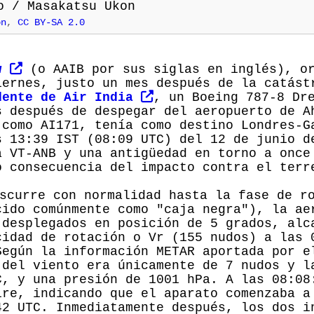
on
,
CC BY-SA 2.0
au
(o AAIB por sus siglas en inglés), or
iernes, justo un mes después de la catást
dente de Air India
, un Boeing 787-8 Dr
s después de despegar del aeropuerto de A
 como AI171, tenía como destino Londres-G
s 13:39 IST (08:09 UTC) del 12 de junio d
a VT-ANB y una antigüedad en torno a once
o consecuencia del impacto contra el terr
scurre con normalidad hasta la fase de r
cido comúnmente como "caja negra"), la ae
desplegados en posición de 5 grados, alc
cidad de rotación o Vr (155 nudos) a las 
Según la información METAR aportada por e
 del viento era únicamente de 7 nudos y l
C, y una presión de 1001 hPa. A las 08:08
ire, indicando que el aparato comenzaba a
42 UTC. Inmediatamente después, los dos i