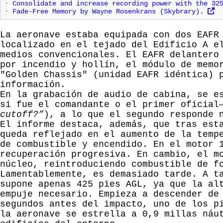
·
Consolidate and increase recording power with the 32
·
Fade-Free Memory by Wayne Rosenkrans (Skybrary).
La aeronave estaba equipada con dos EAFR
localizado en el tejado del Edificio A e
medios convencionales. El EAFR delantero
por incendio y hollín, el módulo de memo
"Golden Chassis" (unidad EAFR idéntica) 
información.
En la grabación de audio de cabina, se e
si fue el comandante o el primer oficial
cutoff?”
), a lo que el segundo responde 
El informe destaca, además, que tras es
queda reflejado en el aumento de la temp
de combustible y encendido. En el motor 
recuperación progresiva. En cambio, el m
núcleo, reintroduciendo combustible de f
Lamentablemente, es demasiado tarde. A t
supone apenas 425 pies AGL, ya que la al
empuje necesario. Empieza a descender de
segundos antes del impacto, uno de los p
la aeronave se estrella a 0,9 millas náu