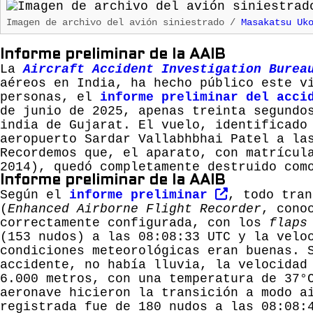
Imagen de archivo del avión siniestrado /
Masakatsu Uk
Informe preliminar de la AAIB
La
Aircraft Accident Investigation Bure
aéreos en India, ha hecho público este v
personas, el
informe preliminar del acci
de junio de 2025, apenas treinta segundo
india de Gujarat. El vuelo, identificado
aeropuerto Sardar Vallabhbhai Patel a la
Recordemos que, el aparato, con matrícul
2014), quedó completamente destruido com
Informe preliminar de la AAIB
Según el
informe preliminar
, todo tran
(
Enhanced Airborne Flight Recorder
, cono
correctamente configurada, con los
flaps
(153 nudos) a las 08:08:33 UTC y la velo
condiciones meteorológicas eran buenas. 
accidente, no había lluvia, la velocidad
6.000 metros, con una temperatura de 37°
aeronave hicieron la transición a modo a
registrada fue de 180 nudos a las 08:08: