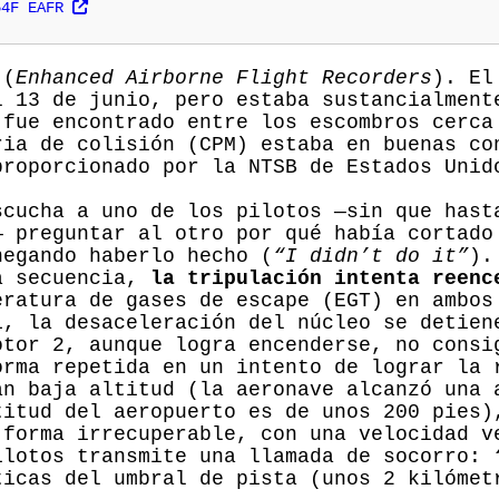
54F EAFR
 (
Enhanced Airborne Flight Recorders
). El
l 13 de junio, pero estaba sustancialment
 fue encontrado entre los escombros cerca
ria de colisión (CPM) estaba en buenas co
proporcionado por la NTSB de Estados Unid
scucha a uno de los pilotos —sin que hast
— preguntar al otro por qué había cortado
negando haberlo hecho (
“I didn’t do it”
).
ta secuencia,
la tripulación intenta reenc
eratura de gases de escape (EGT) en ambos
1, la desaceleración del núcleo se detien
otor 2, aunque logra encenderse, no consi
orma repetida en un intento de lograr la 
an baja altitud (la aeronave alcanzó una 
titud del aeropuerto es de unos 200 pies)
 forma irrecuperable, con una velocidad v
ilotos transmite una llamada de socorro:
ticas del umbral de pista (unos 2 kilómet