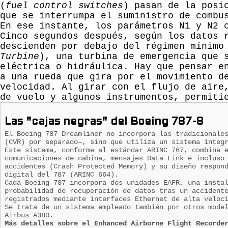
(
fuel control switches
) pasan de la pos
que se interrumpa el suministro de combu
En ese instante, los parámetros N1 y N2 
Cinco segundos después, según los datos 
descienden por debajo del régimen mínimo
Turbine
), una turbina de emergencia que 
eléctrica o hidráulica. Hay que pensar e
a una rueda que gira por el movimiento d
velocidad. Al girar con el flujo de aire
de vuelo y algunos instrumentos, permiti
Las "cajas negras" del Boeing 787-8
El Boeing 787 Dreamliner no incorpora las tradicionale
(CVR) por separado—, sino que utiliza un sistema integ
Este sistema, conforme al estándar ARINC 767, combina 
comunicaciones de cabina, mensajes Data Link e incluso
accidentes (Crash Protected Memory) y su diseño respon
digital del 787 (ARINC 664).
Cada Boeing 787 incorpora dos unidades EAFR, una insta
probabilidad de recuperación de datos tras un accident
registrados mediante interfaces Ethernet de alta veloc
Se trata de un sistema empleado también por otros mode
Airbus A380.
Más detalles sobre el Enhanced Airborne Flight Recorde