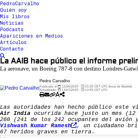
Pedro
Carvalho
Quién soy
Mis libros
Noticias
Podcasts
Apariciones en Medios
Artículos
Contacto
La AAIB hace público el informe prelim
La aeronave, un Boeing 787-8 con destino Londres-Gatwick
Pedro Carvalho
Publicado el
12/06/2025 -
15:35 CET UTC (hora de Madrid)
Actualizado:
13/07/2025 -
13:55 CET UTC
Las autoridades han hecho público este v
Air India
ocurrida hace justo un mes (12 
260 (241 de los 242 ocupantes del avión 
Vishwash Kumar Ramesh
, un ciudadano bri
67 heridos graves en tierra.