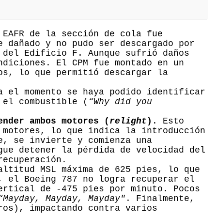
 EAFR de la sección de cola fue
e dañado y no pudo ser descargado por
 del Edificio F. Aunque sufrió daños
ndiciones. El CPM fue montado en un
os, lo que permitió descargar la
a el momento se haya podido identificar
 el combustible (
“Why did you
ender ambos motores (
relight
)
. Esto
 motores, lo que indica la introducción
e, se invierte y comienza una
gue detener la pérdida de velocidad del
recuperación.
altitud MSL máxima de 625 pies, lo que
, el Boeing 787 no logra recuperar el
ertical de -475 pies por minuto. Pocos
“Mayday, Mayday, Mayday"
. Finalmente,
ros), impactando contra varios