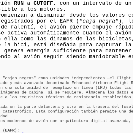
ición
RUN
a
CUTOFF
, con un intervalo de un
stible a los motores.
comienzan a disminuir desde los valores c
registrados por el EAFR (
"caja negra"
), l
 de ralentí, el avión pierde empuje rápid
se activa automáticamente cuando el avión
n ella como las dinamos de las bicicletas
e la bici, está diseñada para capturar la
, genera energía suficiente para mantener
endo al avión seguir siendo maniobrable e
s "cajas negras" como unidades independientes —el Flight
rado y más avanzado denominado Enhanced Airborne Flight 
en una sola unidad de reemplazo en línea (LRU) todas las
 imágenes de cabina, si se requiere. Almacena los datos 
de a los requisitos técnicos de resistencia establecidos
lada en la parte delantera y otra en la trasera del fuse
e catastrófico. Esta configuración también permite una d
idad.
los modernos de avión con arquitectura digital avanzada,
r (EAFR):