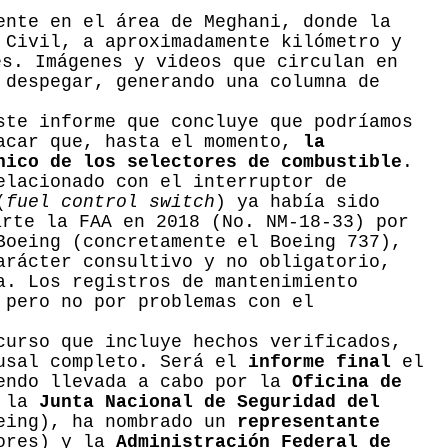
ente en el área de Meghani, donde la
 Civil, a aproximadamente kilómetro y
s. Imágenes y videos que circulan en
 despegar, generando una columna de
ste informe que concluye que podríamos
tacar que, hasta el momento,
la
nico de los selectores de combustible
.
elacionado con el interruptor de
(
fuel control switch
) ya había sido
rte la FAA en 2018 (No. NM-18-33) por
Boeing (concretamente el Boeing 737),
arácter consultivo y no obligatorio,
a. Los registros de mantenimiento
 pero no por problemas con el
curso que incluye hechos verificados,
ausal completo. Será el
informe final
el
iendo llevada a cabo por la
Oficina de
, la
Junta Nacional de Seguridad del
oeing), ha nombrado un
representante
ores) y la
Administración Federal de