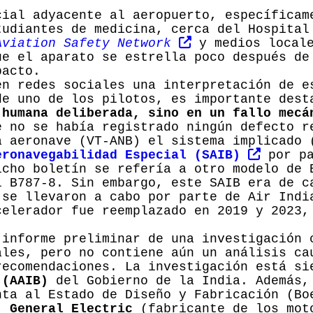
cial adyacente al aeropuerto, específicam
tudiantes de medicina, cerca del Hospital
Aviation Safety Network
y medios locale
ue el aparato se estrella poco después de
pacto.
en redes sociales una interpretación de e
de uno de los pilotos, es importante des
 humana deliberada, sino en un fallo mecá
e no se había registrado ningún defecto r
a aeronave (VT-ANB) el sistema implicado 
eronavegabilidad Especial (SAIB)
por pa
icho boletín se refería a otro modelo de 
l B787-8. Sin embargo, este SAIB era de c
 se llevaron a cabo por parte de Air Indi
celerador fue reemplazado en 2019 y 2023,
 informe preliminar de una investigación 
ales, pero no contiene aún un análisis c
recomendaciones. La investigación está s
 (AAIB)
del Gobierno de la India. Además
ta al Estado de Diseño y Fabricación (B
,
General Electric
(fabricante de los mot