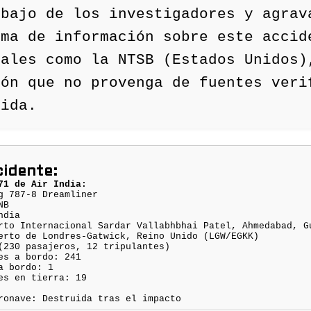
abajo de los investigadores y agrav
ima de información sobre este accid
iales como la NTSB (Estados Unidos)
ión que no provenga de fuentes veri
tida.
cidente:
71 de Air India:
g 787-8 Dreamliner
NB
ndia
rto Internacional Sardar Vallabhbhai Patel, Ahmedabad, G
erto de Londres-Gatwick, Reino Unido (LGW/EGKK)
(230 pasajeros, 12 tripulantes)
es a bordo: 241
a bordo: 1
es en tierra: 19
ronave: Destruida tras el impacto