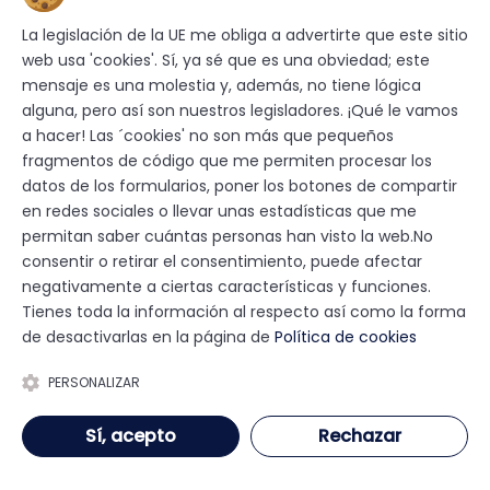
MD-82 idéntico al de Spanair, que
La legislación de la UE me obliga a advertirte que este sitio
partía del Aeropuerto de Detroit
web usa 'cookies'. Sí, ya sé que es una obviedad; este
mensaje es una molestia y, además, no tiene lógica
(Michigan), en EE. UU. rumbo a
alguna, pero así son nuestros legisladores. ¡Qué le vamos
Phoenix (Arizona) sufrió un
a hacer! Las ´cookies' no son más que pequeños
accidente muy similar.
fragmentos de código que me permiten procesar los
datos de los formularios, poner los botones de compartir
en redes sociales o llevar unas estadísticas que me
La NTSB, organismo que investiga
permitan saber cuántas personas han visto la web.No
los accidentes aéreos en EE. UU.,
consentir o retirar el consentimiento, puede afectar
determinó que la causa del
negativamente a ciertas características y funciones.
Tienes toda la información al respecto así como la forma
accidente fue un error de la
de desactivarlas en la página de
Política de cookies
tripulación, al no comprobar que
los flaps y los slats no estaban
PERSONALIZAR
desplegados para el despegue. En
Sí, acepto
Rechazar
aquella ocasión el TOWS tampoco
funcionó. Nunca pudo determinarse