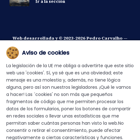
Ir a la sección
Web desarrollada y © 2023-2026 Pedro Carvalho —
Todos los derechos reservados.
Aviso de cookies
De conformidad con lo previsto en el artículo
67.3 del Real Decreto - ley 24/2021, de 2 de
La legislación de la UE me obliga a advertirte que este sitio
noviembre, la reproducción y utilización de las
web usa 'cookies'. Sí, ya sé que es una obviedad; este
obras y otras prestaciones disponibles en este
mensaje es una molestia y, además, no tiene lógica
portal web mediante técnicas de minería de
alguna, pero así son nuestros legisladores. ¡Qué le vamos
textos y datos, u otros procedimientos
a hacer! Las ´cookies' no son más que pequeños
automatizados de extracción de información,
fragmentos de código que me permiten procesar los
está expresamente reservada en favor de Pedro
datos de los formularios, poner los botones de compartir
Carvalho
en redes sociales o llevar unas estadísticas que me
permitan saber cuántas personas han visto la web.No
¿Quieres una web como ésta?
¡Escríbeme!
consentir o retirar el consentimiento, puede afectar
negativamente a ciertas características y funciones.
Aviso Legal
·
Política de Privacidad y Protección de Datos