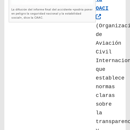
OACI
La difusión del informe final del accidente «podría poner
en peligro la seguridad nacional y la estabilidad
social», dice la CAAC.
(Organizac
de
Aviación
Civil
Internacio
que
establece
normas
claras
sobre
la
transparen