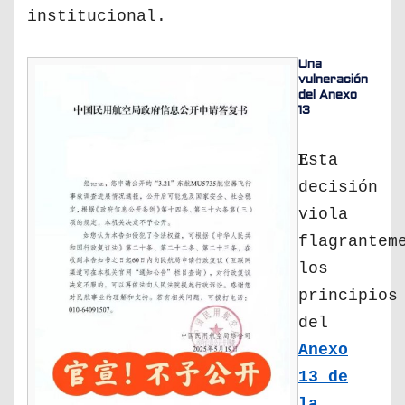
institucional.
Una
vulneración
del Anexo
13
E
sta
decisión
viola
flagrantem
los
principios
del
Anexo
13 de
la